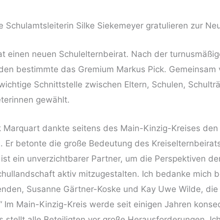
 Schulamtsleiterin Silke Siekemeyer gratulieren zur Ne
at einen neuen Schulelternbeirat. Nach der turnusmäßig
nden bestimmte das Gremium Markus Pick. Gemeinsam ver
 wichtige Schnittstelle zwischen Eltern, Schulen, Schul
eterinnen gewählt.
 Marquart dankte seitens des Main-Kinzig-Kreises den n
Er betonte die große Bedeutung des Kreiselternbeirats 
 ist ein unverzichtbarer Partner, um die Perspektiven d
hullandschaft aktiv mitzugestalten. Ich bedanke mich b
zenden, Susanne Gärtner-Koske und Kay Uwe Wilde, die
.“ Im Main-Kinzig-Kreis werde seit einigen Jahren konse
stellt alle Beteiligten vor große Herausforderungen. Ich 