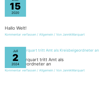
15
2020
Hallo Welt!
Kommentar verfassen
/
Allgemein
/ Von
JannikMarquart
Juli
2
Jannik Marquart tritt Amt als
Kreisbeigeordneter an
2024
Kommentar verfassen
/
Allgemein
/ Von
JannikMarquart